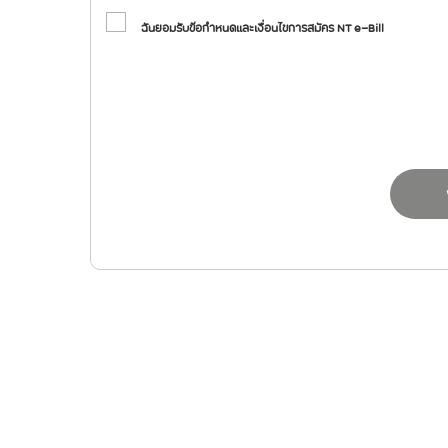
ฉันยอมรับข้อกำหนดและเงื่อนไขการสมัคร NT e-Bill